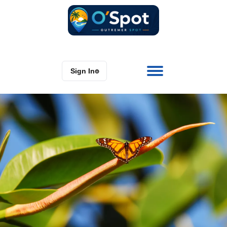
Sign In
⌾