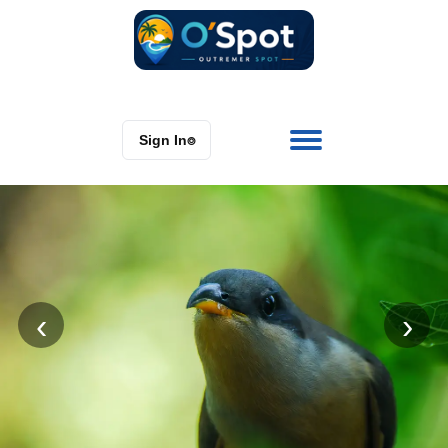
Sign In
⌾
‹
›