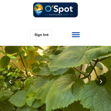
Sign In
⌾
‹
›