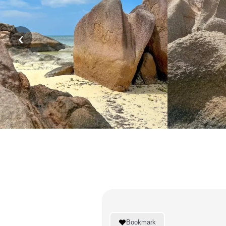
‹
GUADELOUPE
VIV
Bookmark