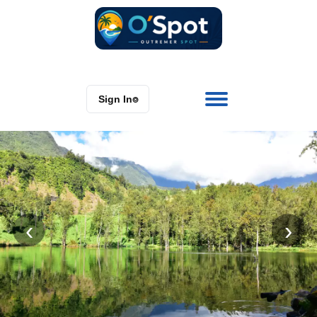
Sign In
⌾
‹
›