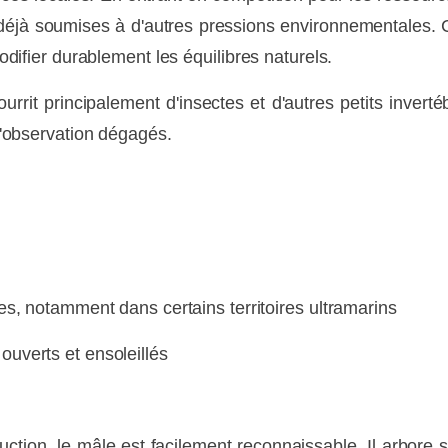
s déjà soumises à d'autres pressions environnementales. C
odifier durablement les équilibres naturels.
rrit principalement d'insectes et d'autres petits invert
 d'observation dégagés.
ESPACE
les, notamment dans certains territoires ultramarins
uverts et ensoleillés
uction, le mâle est facilement reconnaissable. Il arbore 