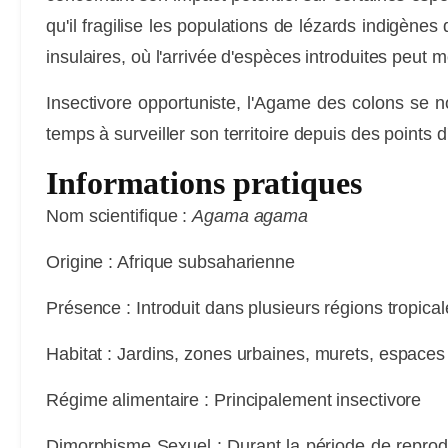
qu'il fragilise les populations de lézards indigène
insulaires, où l'arrivée d'espèces introduites peut m
Insectivore opportuniste, l'Agame des colons se nou
temps à surveiller son territoire depuis des points
Informations pratiques
LES
Nom scientifique :
Agama agama
EXPERIENCES
Origine :
Afrique subsaharienne
Présence :
Introduit dans plusieurs régions tropica
Habitat :
Jardins, zones urbaines, murets, espaces o
Régime alimentaire :
Principalement insectivore
Dimorphisme Sexuel :
Durant la période de reprod