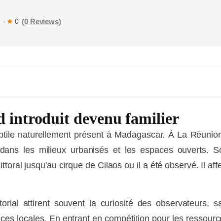
s
(0 Reviews)
0
MARTINIQUE
SPOTS
LES MARCHÉS
TOURISTIQUES
d introduit devenu familier
ptile naturellement présent à Madagascar. À La Réunion, 
dans les milieux urbanisés et les espaces ouverts. S
ittoral jusqu'au cirque de Cilaos ou il a été observé. Il af
orial attirent souvent la curiosité des observateurs,
es locales. En entrant en compétition pour les ressources