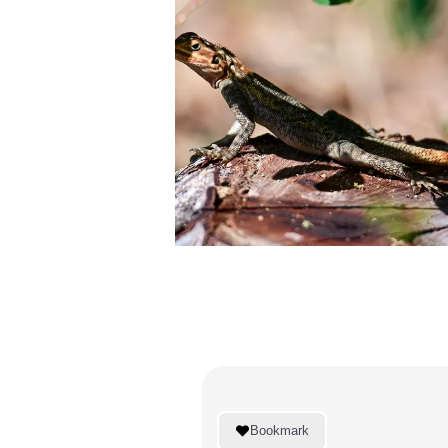
GUADELOUPE
VIV
Bookmark