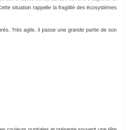
ette situation rappelle la fragilité des écosystèmes
ébrés. Très agile, il passe une grande partie de son
 MUSICAL
ses couleurs nuptiales et présente souvent une tête