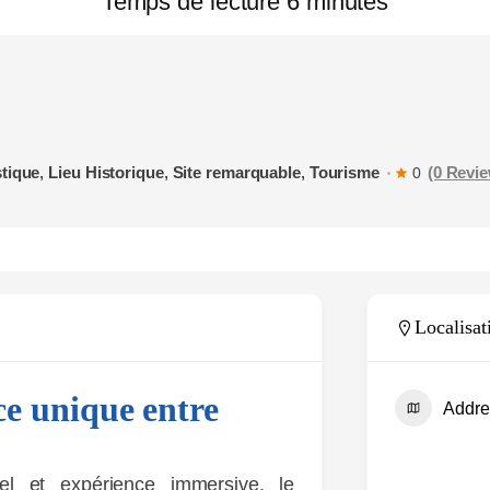
Temps de lecture 6 minutes
MARTINIQUE
SPOTS
LES MARCHÉS
TOURISTIQUES
stique
,
Lieu Historique
,
Site remarquable
,
Tourisme
(0 Revi
0
Localisat
e unique entre
Addre
rel et expérience immersive, le