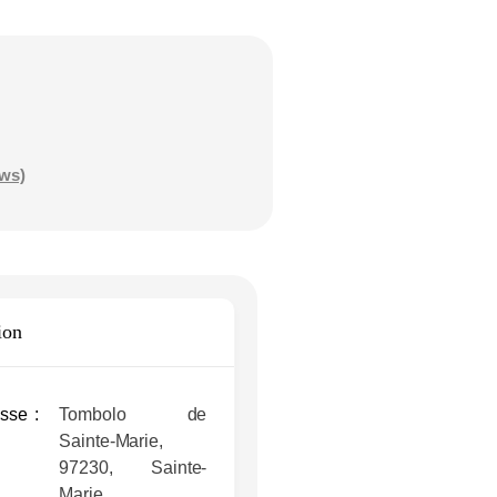
SEYCHELLES
LA FAUNE
ews)
ion
sse
Tombolo de
Sainte-Marie,
97230, Sainte-
Marie