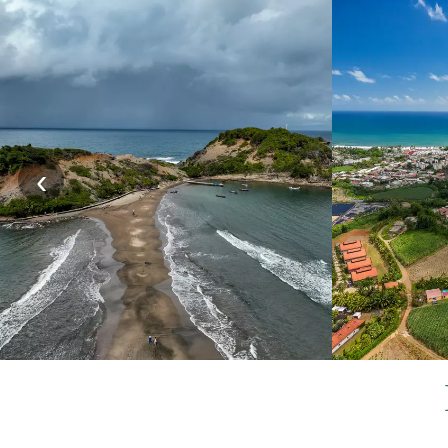
‹
GUADELOUPE
VIV