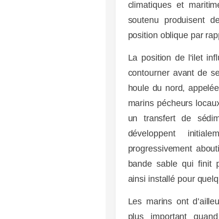
climatiques et marit
soutenu produisent d
position oblique par rap
La position de l'ilet in
contourner avant de se
houle du nord, appelée
marins pécheurs locaux,
un transfert de sédi
développent initia
progressivement aboutir
bande sable qui finit 
ainsi installé pour quel
Les marins ont d’aill
plus important quan