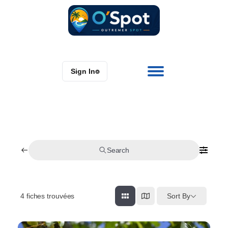
Sign In
⌾
Search
4
fiches trouvées
Sort By