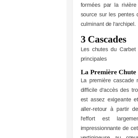
formées par la rivièr
source sur les pentes d
culminant de l'archipel.
3 Cascades
Les chutes du Carbet
principales
La Première Chute
LES
EXPERIENCES
La première cascade m
difficile d'accès des t
est assez exigeante e
aller-retour à partir 
l'effort est larg
impressionnante de ce
vertigineuse au cœur