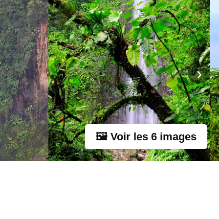
›
🖼 Voir les 6 images