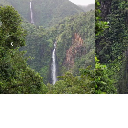
‹
GUADELOUPE
VIV