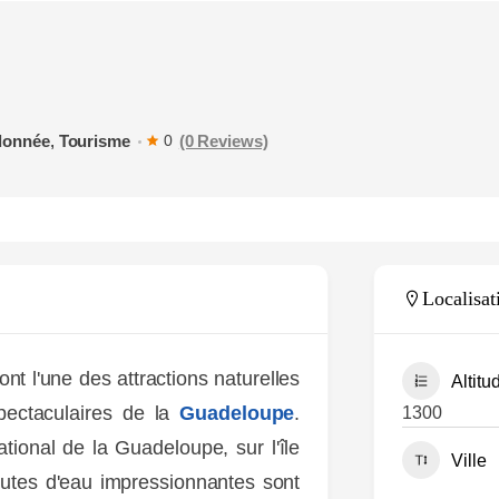
MARTINIQUE
SPOTS
LES MARCHÉS
TOURISTIQUES
donnée
,
Tourisme
(0 Reviews)
0
Localisat
nt l'une des attractions naturelles
Altitu
spectaculaires de la
Guadeloupe
.
1300
tional de la Guadeloupe, sur l'île
Ville
utes d'eau impressionnantes sont