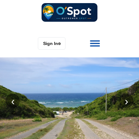
Sign In
⌾
‹
›