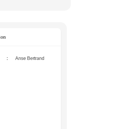
SEYCHELLES
LA FAUNE
ion
Anse Bertrand