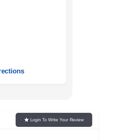
 MUSICAL
rections
Login To Write Your Review