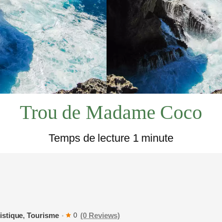
Trou de Madame Coco
LA RÉUNION
Temps de lecture 1 minute
RE LOCAL
istique
,
Tourisme
(0 Reviews)
0