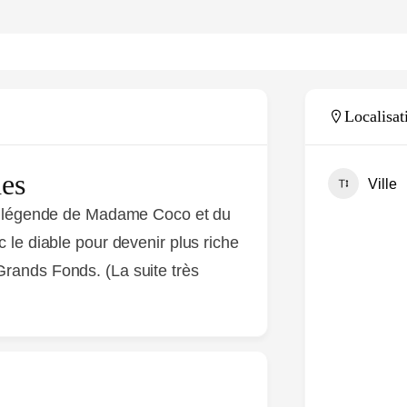
MARTINIQUE
SPOTS
LES MARCHÉS
TOURISTIQUES
Localisat
des
Ville
la légende de Madame Coco et du
 le diable pour devenir plus riche
rands Fonds. (La suite très