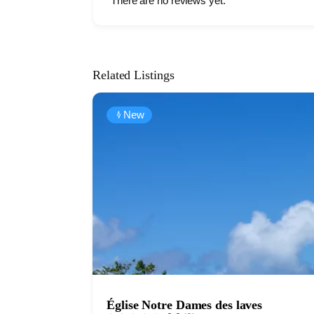
There are no reviews yet.
Related Listings
New
Église Notre Dames des laves