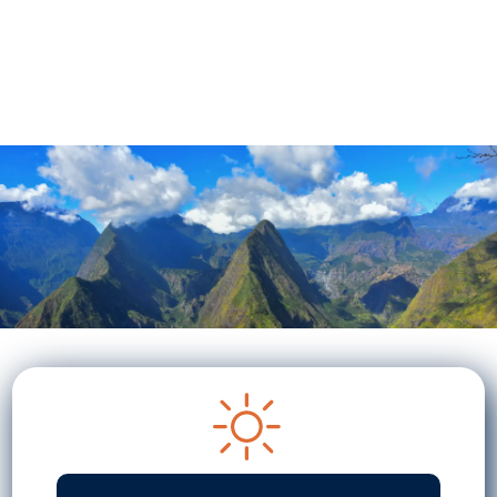
La Réunion
Compagnie Hélicoptère
+1
1
2