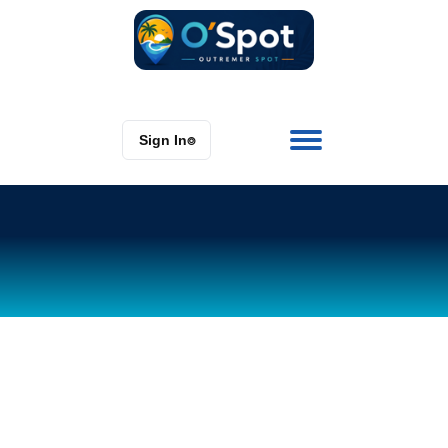
Sign In
⌾