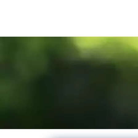
Comité du Tourisme de Guyane
0.0
(0)
Guyane
Entreprise
+2