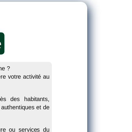
e
 MUSICAL
ne ?
e votre activité au
rès des habitants,
 authentiques et de
ture ou services du