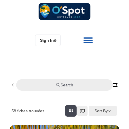
Sign In
⌾
Search
58
fiches trouvées
Sort By