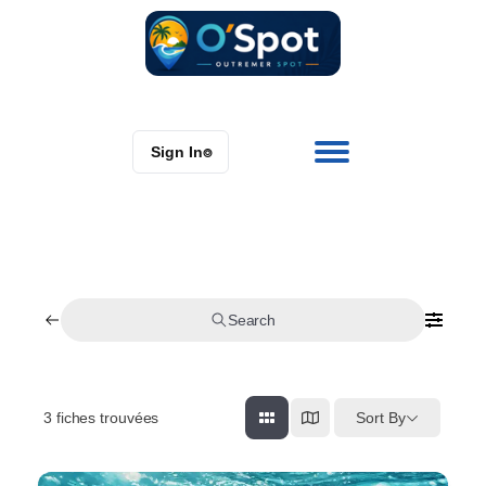
Sign In
⌾
Search
3
fiches trouvées
Sort By