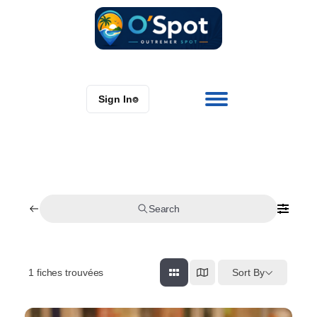
Sign In
⌾
Search
1
fiches trouvées
Sort By