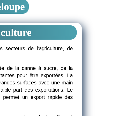
eloupe
SEYCHELLES
LA FAUNE
iculture
 secteurs de l'agriculture, de
nte de la canne à sucre, de la
tantes pour être exportées. La
grandes surfaces avec une main
ible part des exportations. Le
e, permet un export rapide des