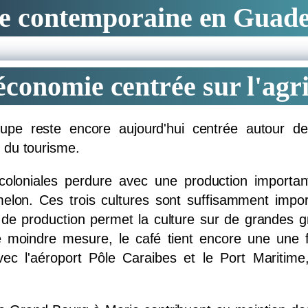
e contemporaine en Guad
MARTINIQUE
SPOTS
LES MARCHÉS
conomie centrée sur l'agr
TOURISTIQUES
pe reste encore aujourd'hui centrée autour des
et du tourisme.
s coloniales perdure avec une production importa
elon. Ces trois cultures sont suffisamment impor
de production permet la culture sur de grandes 
 moindre mesure, le café tient encore une une fa
ec l'aéroport Pôle Caraibes et le Port Maritim