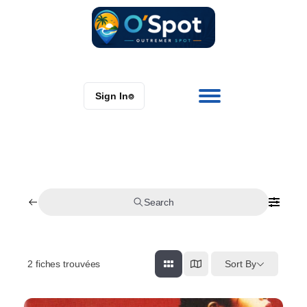
Sign In
⌾
Search
2
fiches trouvées
Sort By